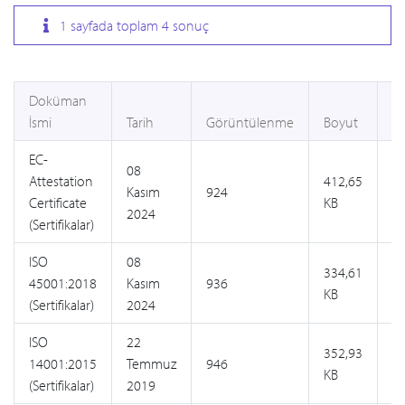
1
sayfada toplam
4
sonuç
Doküman
İsmi
Tarih
Görüntülenme
Boyut
G
EC-
08
Attestation
412,65
Kasım
924
Certificate
KB
G
2024
(Sertifikalar)
ISO
08
334,61
45001:2018
Kasım
936
KB
G
(Sertifikalar)
2024
ISO
22
352,93
14001:2015
Temmuz
946
KB
G
(Sertifikalar)
2019