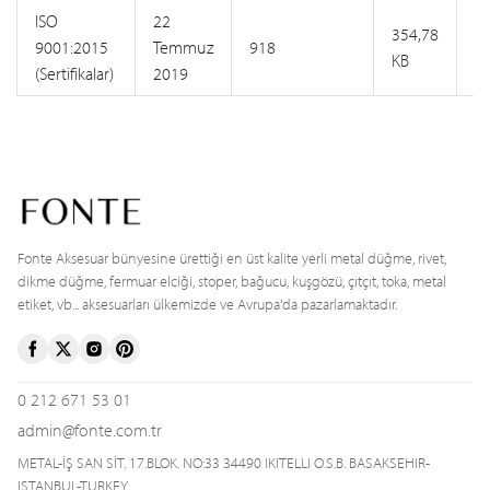
ISO
22
354,78
9001:2015
Temmuz
918
KB
G
(Sertifikalar)
2019
Fonte Aksesuar bünyesine ürettiği en üst kalite yerli metal düğme, rivet,
dikme düğme, fermuar elciği, stoper, bağucu, kuşgözü, çıtçıt, toka, metal
etiket, vb... aksesuarları ülkemizde ve Avrupa'da pazarlamaktadır.
0 212 671 53 01
admin@fonte.com.tr
METAL-İŞ SAN SİT. 17.BLOK. NO:33 34490 IKITELLI O.S.B. BASAKSEHIR-
ISTANBUL-TURKEY